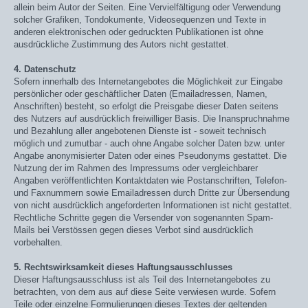
allein beim Autor der Seiten. Eine Vervielfältigung oder Verwendung
solcher Grafiken, Tondokumente, Videosequenzen und Texte in
anderen elektronischen oder gedruckten Publikationen ist ohne
ausdrückliche Zustimmung des Autors nicht gestattet.
4. Datenschutz
Sofern innerhalb des Internetangebotes die Möglichkeit zur Eingabe
persönlicher oder geschäftlicher Daten (Emailadressen, Namen,
Anschriften) besteht, so erfolgt die Preisgabe dieser Daten seitens
des Nutzers auf ausdrücklich freiwilliger Basis. Die Inanspruchnahme
und Bezahlung aller angebotenen Dienste ist - soweit technisch
möglich und zumutbar - auch ohne Angabe solcher Daten bzw. unter
Angabe anonymisierter Daten oder eines Pseudonyms gestattet. Die
Nutzung der im Rahmen des Impressums oder vergleichbarer
Angaben veröffentlichten Kontaktdaten wie Postanschriften, Telefon-
und Faxnummern sowie Emailadressen durch Dritte zur Übersendung
von nicht ausdrücklich angeforderten Informationen ist nicht gestattet.
Rechtliche Schritte gegen die Versender von sogenannten Spam-
Mails bei Verstössen gegen dieses Verbot sind ausdrücklich
vorbehalten.
5. Rechtswirksamkeit dieses Haftungsausschlusses
Dieser Haftungsausschluss ist als Teil des Internetangebotes zu
betrachten, von dem aus auf diese Seite verwiesen wurde. Sofern
Teile oder einzelne Formulierungen dieses Textes der geltenden