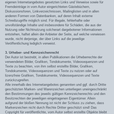
eigenen Internetangebotes gesetzten Links und Verweise sowie für
Fremdeinträge in vom Autor eingerichteten Gästebüchern,
Diskussionsforen, Linkverzeichnissen, Mailinglisten und in allen
anderen Formen von Datenbanken, auf deren Inhalt externe
Schreibzugriffe möglich sind. Für illegale, fehlerhafte oder
unvollständige Inhalte und insbesondere für Schäden, die aus der
Nutzung oder Nichtnutzung solcherart dargebotener Informationen
entstehen, haftet allein der Anbieter der Seite, auf welche verwiesen
wurde, nicht derjenige, der über Links auf die jeweilige
Veröffentlichung lediglich verweist.
3. Urheber- und Kennzeichenrecht
Der Autor ist bestrebt, in allen Publikationen die Urheberrechte der
verwendeten Bilder, Grafiken, Tondokumente, Videosequenzen und
Texte zu beachten, von ihm selbst erstellte Bilder, Grafiken,
Tondokumente, Videosequenzen und Texte zu nutzen oder auf
lizenzfreie Grafiken, Tondokumente, Videosequenzen und Texte
zurückzugreifen.
Alle innerhalb des Internetangebotes genannten und ggf. durch Dritte
geschützten Marken- und Warenzeichen unterliegen uneingeschränkt
den Bestimmungen des jeweils gültigen Kennzeichenrechts und den
Besitzrechten der jeweiligen eingetragenen Eigentümer. Allein
aufgrund der bloßen Nennung ist nicht der Schluss zu ziehen, dass
Markenzeichen nicht durch Rechte Dritter geschützt sind! Das
Copyright für veröffentlichte, vom Autor selbst erstellte Objekte bleibt