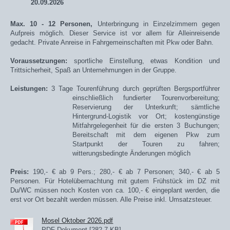
20.09.2026
Max. 10 - 12 Personen,
Unterbringung in Einzelzimmern gegen
Aufpreis möglich. Dieser Service ist vor allem für Alleinreisende
gedacht. Private Anreise in Fahrgemeinschaften mit Pkw oder Bahn.
Voraussetzungen:
sportliche Einstellung, etwas Kondition und
Trittsicherheit, Spaß an Unternehmungen in der Gruppe.
Leistungen:
3
Tage
Tourenführung durch geprüften
Bergsportführer
einschließlich fundierter Tourenvorbereitung;
Reservierung der Unterkunft; sämtliche
Hintergrund-Logistik vor Ort; kostengünstige
Mitfahrgelegenheit für die ersten 3 Buchungen;
Bereitschaft mit dem eigenen Pkw zum
Startpunkt der Touren zu fahren;
witterungsbedingte Änderungen möglich
Preis:
190,- € ab 9 Pers.;
280,- €
ab 7 Personen; 340,- € ab 5
Personen. Für Hotelübernachtung mit gutem Frühstück im DZ mit
Du/WC müssen noch Kosten von ca. 100,- € eingeplant werden, die
erst vor Ort bezahlt werden müssen. Alle Preise inkl. Umsatzsteuer.
Mosel Oktober 2026.pdf
PDF-Dokument [282.7 KB]