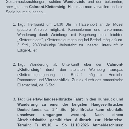
Geschmacksrichtungen, schöne
Wanderziele
und den bekannten,
aber
l
eichten
Calmont-Klettersteig.
Hier mag man verweilen und die
Seele baumeln lassen…
Tag:
Treffpunkt um 14.30 Uhr in Hatzenport an der Mosel
(spätere Anreise möglich). Kennenlernen und ankommen.
Wanderung durch Weinberge mit Begehung eines leichten
„Klettersteiges“, (Klettersteigumgehung bei Bedarf möglich) ca.
3 Std., 20-30minütige Weiterfahrt zu unserer Unterkunft in
Ediger-Eller.
Tag:
Wanderung ab Unterkunft
über
den
Calmont-
„Klettersteig“
durch den steilsten Weinberg Europas
(Klettersteigumgehung bei Bedarf möglich).
H
errliche
Panoramen und
Vierseenblick.
Zurück durch das romantische
Ellerbachtal, ca. 6 Std.
Tag: Geierlay-Hängeseilbrücke
Fahrt in den Hunsrück und
Wanderung zu einer der längsten Hängeseilbrücken
Deutschlands
ca. 3-4 Std. (die Brücke kann ebenfalls
unschwer umgangen werden). Nach einem
Abschiedskaffee gemütlicher Aufbruch zur Heimreise.
Termin:
Fr 09.10.
– So 11.10.2026
Anmeldeschluss: